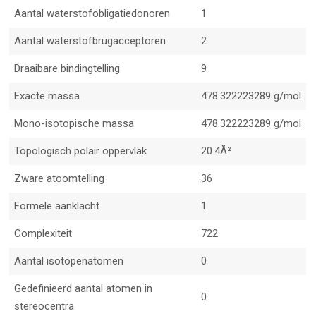
Aantal waterstofobligatiedonoren
1
Aantal waterstofbrugacceptoren
2
Draaibare bindingtelling
9
Exacte massa
478.322223289 g/mol
Mono-isotopische massa
478.322223289 g/mol
Topologisch polair oppervlak
20.4Å²
Zware atoomtelling
36
Formele aanklacht
1
Complexiteit
722
Aantal isotopenatomen
0
Gedefinieerd aantal atomen in
0
stereocentra