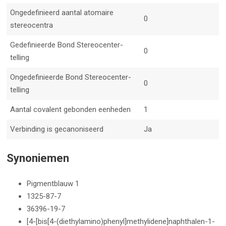
Ongedefinieerd aantal atomaire
0
stereocentra
Gedefinieerde Bond Stereocenter-
0
telling
Ongedefinieerde Bond Stereocenter-
0
telling
Aantal covalent gebonden eenheden
1
Verbinding is gecanoniseerd
Ja
Synoniemen
Pigmentblauw 1
1325-87-7
36396-19-7
[4-[bis[4-(diethylamino)phenyl]methylidene]naphthalen-1-