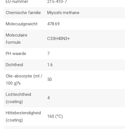
EU-nummer
215-410-7
Chemische familie
Miyoshi methane
Molecuulgewicht
478.69
Moleculaire
C33H40N3+
formule
PH waarde
7
Dichtheid
1.6
Olie-absorptie (ml /
50
100 g)%
Lichtechtheid
4
(coating)
Hittebestendigheid
160 (°C)
(coating)