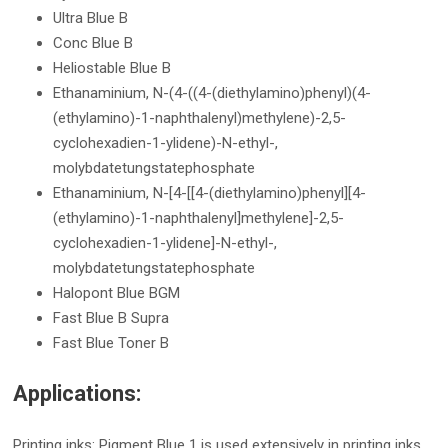
Ultra Blue B
Conc Blue B
Heliostable Blue B
Ethanaminium, N-(4-((4-(diethylamino)phenyl)(4-
(ethylamino)-1-naphthalenyl)methylene)-2,5-
cyclohexadien-1-ylidene)-N-ethyl-,
molybdatetungstatephosphate
Ethanaminium, N-[4-[[4-(diethylamino)phenyl][4-
(ethylamino)-1-naphthalenyl]methylene]-2,5-
cyclohexadien-1-ylidene]-N-ethyl-,
molybdatetungstatephosphate
Halopont Blue BGM
Fast Blue B Supra
Fast Blue Toner B
Applications:
Printing inks: Pigment Blue 1 is used extensively in printing inks,