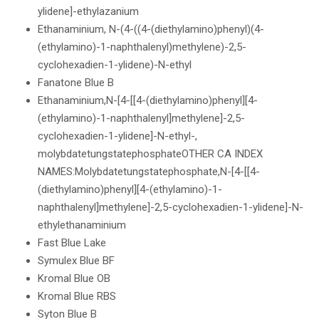
ylidene]-ethylazanium
Ethanaminium, N-(4-((4-(diethylamino)phenyl)(4-
(ethylamino)-1-naphthalenyl)methylene)-2,5-
cyclohexadien-1-ylidene)-N-ethyl
Fanatone Blue B
Ethanaminium,N-[4-[[4-(diethylamino)phenyl][4-
(ethylamino)-1-naphthalenyl]methylene]-2,5-
cyclohexadien-1-ylidene]-N-ethyl-,
molybdatetungstatephosphateOTHER CA INDEX
NAMES:Molybdatetungstatephosphate,N-[4-[[4-
(diethylamino)phenyl][4-(ethylamino)-1-
naphthalenyl]methylene]-2,5-cyclohexadien-1-ylidene]-N-
ethylethanaminium
Fast Blue Lake
Symulex Blue BF
Kromal Blue OB
Kromal Blue RBS
Syton Blue B