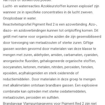
van roze of donkerrood poeder.
Lucht- en waterreacties Azokleurstoffen kunnen explosief zijn
wanneer ze in specifieke concentraties in de lucht zweven.
Onoplosbaar in water.
Reactiviteitsprofiel Pigment Red 2 is een azoverbinding. Azo-,
diazo- en azidoverbindingen kunnen tot ontploffing komen. Dit
geldt met name voor organische aziden die zijn gesensibiliseerd
door toevoeging van metaalzouten of sterke zuren. Giftige
gassen worden gevormd door materialen van deze klasse te
mengen met zuren, aldehyden, amiden, carbamaten, cyaniden,
anorganische fluoriden, gehalogeneerde organische stoffen,
isocyanaten, ketonen, metalen, nitriden, peroxiden, fenolen,
epoxiden, acylhalogeniden en sterk oxiderende of
reductiemiddelen . Door materialen in deze groep te mengen
met alkalimetalen ontstaan brandbare gassen. Een explosieve
combinatie kan optreden met sterke oxidatiemiddelen,
metaalzouten, peroxiden en sulfiden.
Brandgevaar Vlampuntgegevens voor Pigment Red 2 zijn niet