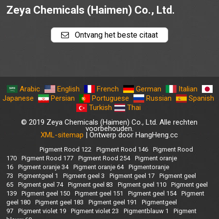
Zeya Chemicals (Haimen) Co., Ltd.
Ontvang het beste citaat
Arabic
English
French
German
Italian
Japanese
Persian
Portuguese
Russian
Spanish
Turkish
Thai
© 2019 Zeya Chemicals (Haimen) Co., Ltd. Alle rechten
voorbehouden.
XML-sitemap
| Ontwerp door HangHeng.cc
Pigment Rood 122
Pigment Rood 146
Pigment Rood
170
Pigment Rood 177
Pigment Rood 254
Pigment oranje
16
Pigment oranje 34
Pigment oranje 64
Pigmentoranje
73
Pigmentgeel 1
Pigment geel 3
Pigment geel 17
Pigment geel
65
Pigment geel 74
Pigment geel 83
Pigment geel 110
Pigment geel
139
Pigment geel 150
Pigment geel 151
Pigment geel 154
Pigment
geel 180
Pigment geel 183
Pigment geel 191
Pigmentgeel
97
Pigment violet 19
Pigment violet 23
Pigmentblauw 1
Pigment