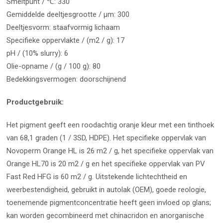
Smeltpunt / ℃: 330
Gemiddelde deeltjesgrootte / μm: 300
Deeltjesvorm: staafvormig lichaam
Specifieke oppervlakte / (m2 / g): 17
pH / (10% slurry): 6
Olie-opname / (g / 100 g): 80
Bedekkingsvermogen: doorschijnend
Productgebruik:
Het pigment geeft een roodachtig oranje kleur met een tinthoek
van 68,1 graden (1 / 3SD, HDPE). Het specifieke oppervlak van
Novoperm Orange HL is 26 m2 / g, het specifieke oppervlak van
Orange HL70 is 20 m2 / g en het specifieke oppervlak van PV
Fast Red HFG is 60 m2 / g. Uitstekende lichtechtheid en
weerbestendigheid, gebruikt in autolak (OEM), goede reologie,
toenemende pigmentconcentratie heeft geen invloed op glans;
kan worden gecombineerd met chinacridon en anorganische