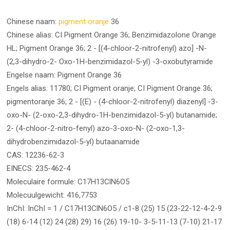
Chinese naam:
pigment oranje
36
Chinese alias: CI Pigment Orange 36; Benzimidazolone Orange
HL; Pigment Orange 36; 2 - [(4-chloor-2-nitrofenyl) azo] -N-
(2,3-dihydro-2- Oxo-1H-benzimidazol-5-yl) -3-oxobutyramide
Engelse naam: Pigment Orange 36
Engels alias: 11780; CI Pigment oranje; CI Pigment Orange 36;
pigmentoranje 36; 2 - [(E) - (4-chloor-2-nitrofenyl) diazenyl] -3-
oxo-N- (2-oxo-2,3-dihydro-1H-benzimidazol-5-yl) butanamide;
2- (4-chloor-2-nitro-fenyl) azo-3-oxo-N- (2-oxo-1,3-
dihydrobenzimidazol-5-yl) butaanamide
CAS: 12236-62-3
EINECS: 235-462-4
Moleculaire formule: C17H13ClN6O5
Molecuulgewicht: 416,7753
InChI: InChI = 1 / C17H13ClN6O5 / c1-8 (25) 15 (23-22-12-4-2-9
(18) 6-14 (12) 24 (28) 29) 16 (26) 19-10- 3-5-11-13 (7-10) 21-17