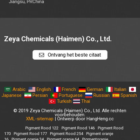
Jiangsu, PRChina
Zeya Chemicals (Haimen) Co., Ltd.
Ontvang het beste citaat
Arabic
English
French
German
Italian
Japanese
Persian
Portuguese
Russian
Spanish
Turkish
Thai
© 2019 Zeya Chemicals (Haimen) Co., Ltd. Alle rechten
voorbehouden.
XML-sitemap
| Ontwerp door HangHeng.cc
Pigment Rood 122
Pigment Rood 146
Pigment Rood
170
Pigment Rood 177
Pigment Rood 254
Pigment oranje
16
Pigment oranje 34
Pigment oranje 64
Pigmentoranje